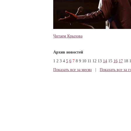
Читаем Крылова
Архив новостей
1
2
3
4
5
6
7
8
9
10
11
12
13
14
15
16
17
18
Показать все за месяц
|
Показать все за г