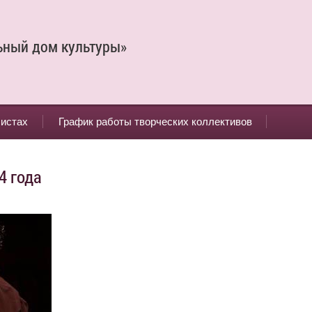
ьный дом культуры»
листах
График работы творческих коллективов
4 года