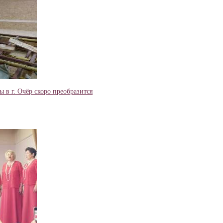
 в г. Очёр скоро преобразится