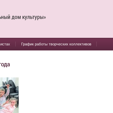
ьный дом культуры»
листах
График работы творческих коллективов
года