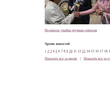
Подарили улыбки мудрым очёрцам
Архив новостей
1
2
3
4
5
6
7
8
9
10
11
12
13
14
15
16
17
18
Показать все за месяц
|
Показать все за г