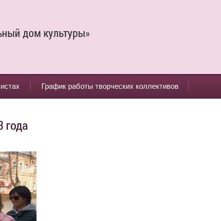
ьный дом культуры»
листах
График работы творческих коллективов
3 года