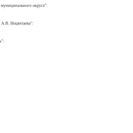
 муниципального округа":
А.В. Нецветаева":
к":