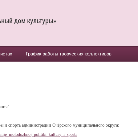
ьный дом культуры»
листах
График работы творческих коллективов
рния":
ы и спорта администрации Очёрского муниципального округа:
nije_molodozhnoj_politiki_kultury_i_sporta