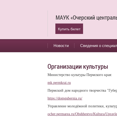
МАУК «Очерский централ
Купить билет
Новости
Сведения о специа
Организации культуры
Министерство культуры Пермского края:
mk.permkrai.ru
Пермский дом народного творчества "Губе
https://domgubernia.ru/
Управление молодёжной политики, культур
ocher.permarea.ru/Obshhestvo/Kultura/Upravle