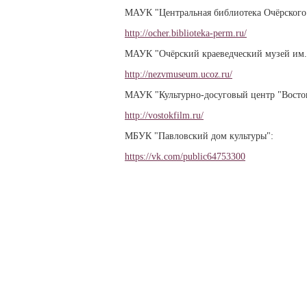
МАУК "Центральная библиотека Очёрского
http://ocher.biblioteka-perm.ru/
МАУК "Очёрский краеведческий музей им. 
http://nezvmuseum.ucoz.ru/
МАУК "Культурно-досуговый центр "Восто
http://vostokfilm.ru/
МБУК "Павловский дом культуры":
https://vk.com/public64753300