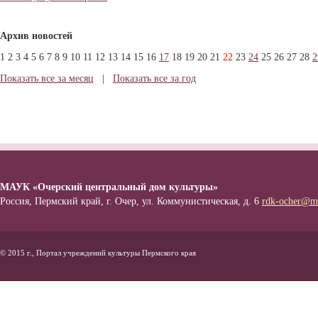
Архив новостей
1
2
3
4
5
6
7
8
9
10
11
12
13
14
15
16
17
18
19
20
21
22
23
24
25
26
27
28
2
Показать все за месяц
|
Показать все за год
МАУК «Очерский центральный дом культуры»
Россия, Пермский край, г. Очер, ул. Коммунистическая, д. 6
rdk-ocher@ma
© 2015 г., Портал учреждений культуры Пермского края